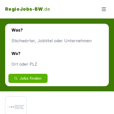
RegioJobs-BW
.de
Menü ö
Was?
Wo?
Jobs finden