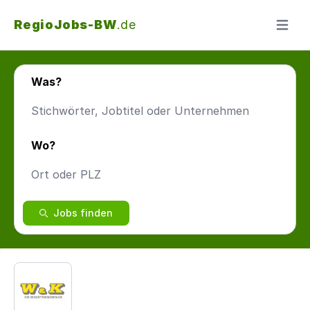
RegioJobs-BW
.de
Menü ö
Was?
Wo?
Jobs finden