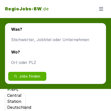
RegioJobs-BW
.de
Menü ö
Was?
Wo?
Jobs finden