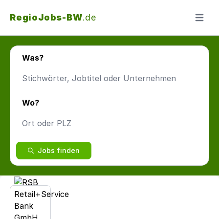
RegioJobs-BW
.de
Menü ö
Was?
Wo?
Jobs finden