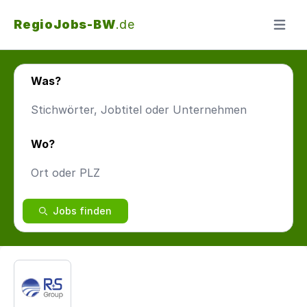
RegioJobs-BW
.de
Menü ö
Was?
Wo?
Jobs finden