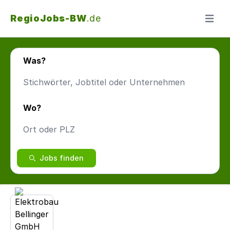
RegioJobs-BW
.de
Menü ö
Was?
Wo?
Jobs finden