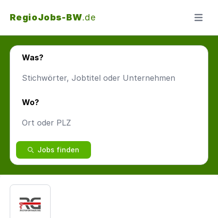
RegioJobs-BW
.de
Menü ö
Was?
Wo?
Jobs finden