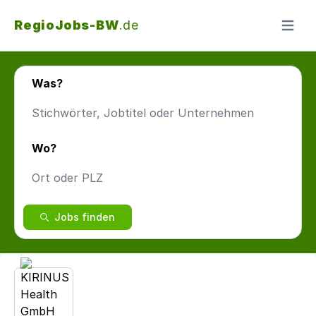
RegioJobs-BW
.de
Menü ö
Was?
Wo?
Jobs finden