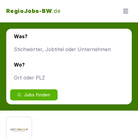
RegioJobs-BW
.de
Menü ö
Was?
Wo?
Jobs finden