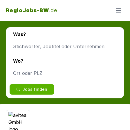
RegioJobs-BW
.de
Menü ö
Was?
Wo?
Jobs finden