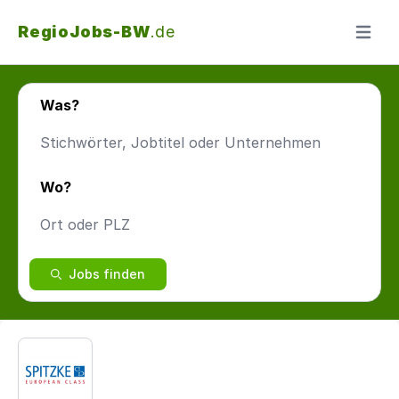
RegioJobs-BW
.de
Menü ö
Was?
Wo?
Jobs finden