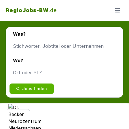
RegioJobs-BW
.de
Menü ö
Was?
Wo?
Jobs finden